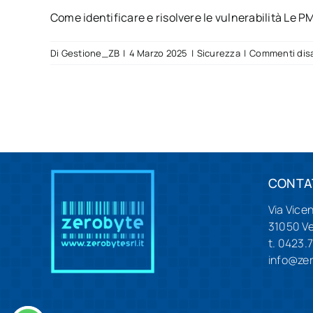
Come identificare e risolvere le vulnerabilità Le PMI
Di
Gestione_ZB
|
4 Marzo 2025
|
Sicurezza
|
Commenti disab
CONTA
Via Vice
31050 V
t. 0423.
info@zer