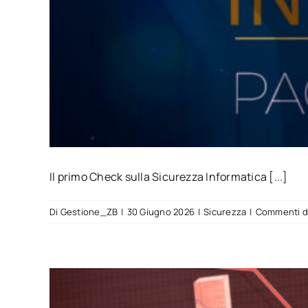
Il primo Check sulla Sicurezza Informatica [...]
Di
Gestione_ZB
|
30 Giugno 2026
|
Sicurezza
|
Commenti dis