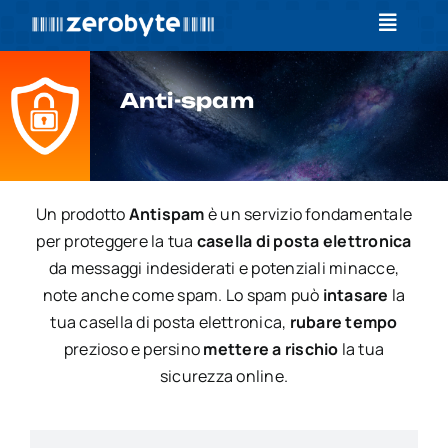
Salta
Toggle
al
Navigat
contenuto
Home
Anti-spam
Formazione
Servizi
Un prodotto
Antispam
è un servizio fondamentale
per proteggere la tua
casella di posta elettronica
News
da messaggi indesiderati e potenziali minacce,
note anche come spam. Lo spam può
intasare
la
Contatti
tua casella di posta elettronica,
rubare tempo
prezioso e persino
mettere a rischio
la tua
Log In
sicurezza online.