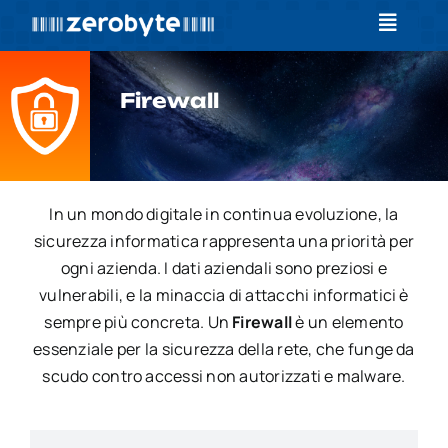
Salta
Toggle
al
Navigat
contenuto
Home
Firewall
Formazione
Servizi
In un mondo digitale in continua evoluzione, la
sicurezza informatica rappresenta una priorità per
News
ogni azienda. I dati aziendali sono preziosi e
vulnerabili, e la minaccia di attacchi informatici è
Contatti
sempre più concreta. Un
Firewall
è un elemento
essenziale per la sicurezza della rete, che funge da
Log In
scudo contro accessi non autorizzati e malware.