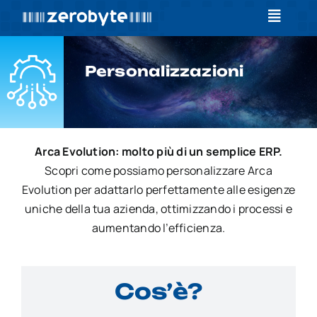
Salta
Toggle
al
Navigat
contenuto
Home
Personalizzazioni
Formazione
Servizi
Arca Evolution: molto più di un semplice ERP.
Scopri come possiamo personalizzare Arca
News
Evolution per adattarlo perfettamente alle esigenze
uniche della tua azienda, ottimizzando i processi e
Contatti
aumentando l’efficienza.
Log In
Cos’è?